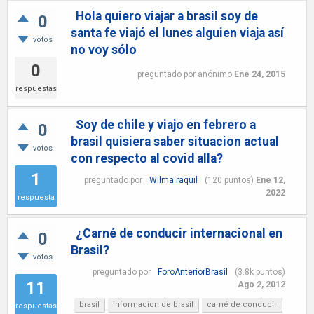
Hola quiero viajar a brasil soy de
0
santa fe viajó el lunes alguien viaja así
votos
no voy sólo
0
preguntado
por
anónimo
Ene 24, 2015
respuestas
Soy de chile y viajo en febrero a
0
brasil quisiera saber situacion actual
votos
con respecto al covid alla?
1
preguntado
por
Wilma raquil
(
120
puntos)
Ene 12,
2022
respuesta
¿Carné de conducir internacional en
0
Brasil?
votos
preguntado
por
ForoAnteriorBrasil
(
3.8k
puntos)
11
Ago 2, 2012
brasil
informacion de brasil
carné de conducir
respuestas