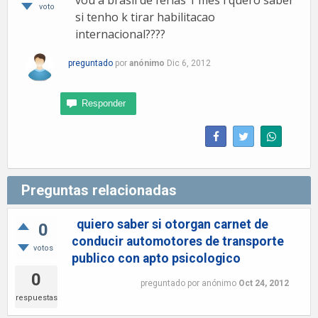
vou a brasil de ferias 1 mes i quero saber
voto
si tenho k tirar habilitacao
internacional????
preguntado
por
anónimo
Dic 6, 2012
Preguntas relacionadas
quiero saber si otorgan carnet de
0
conducir automotores de transporte
votos
publico con apto psicologico
0
preguntado
por
anónimo
Oct 24, 2012
respuestas