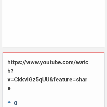
https://www.youtube.com/watc
h?
v=CkkviGz5qUU&feature=shar
e
0