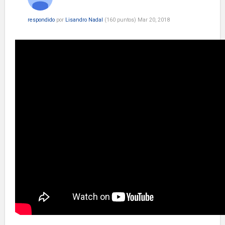
respondido
por
Lisandro Nadal
(
160
puntos)
Mar 20, 2018