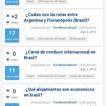
brasil
informacion de brasil
respuesta
¿Cuáles son las rutas entre
+2
Argentina y Florianópolis (Brasil)?
votos
preguntado
por
ForoAnteriorBrasil
(
3.8k
puntos)
17
Ago 2, 2012
brasil
informacion de brasil
florianopólis
respuestas
¿Carné de conducir internacional en
0
Brasil?
votos
preguntado
por
ForoAnteriorBrasil
(
3.8k
puntos)
11
Ago 2, 2012
brasil
informacion de brasil
carné de conducir
respuestas
¿Qué alojamientos son economicos
0
en brasil?
votos
preguntado
por
ForoAnteriorBrasil
(
3.8k
puntos)