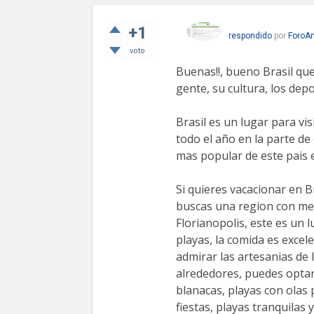
+1
respondido
por
ForoAn
voto
Buenas!!, bueno Brasil que
gente, su cultura, los depo
Brasil es un lugar para vi
todo el año en la parte de
mas popular de este pais e
Si quieres vacacionar en B
buscas una region con men
Florianopolis, este es un 
playas, la comida es exce
admirar las artesanias de 
alrededores, puedes optar
blanacas, playas con olas 
fiestas, playas tranquilas