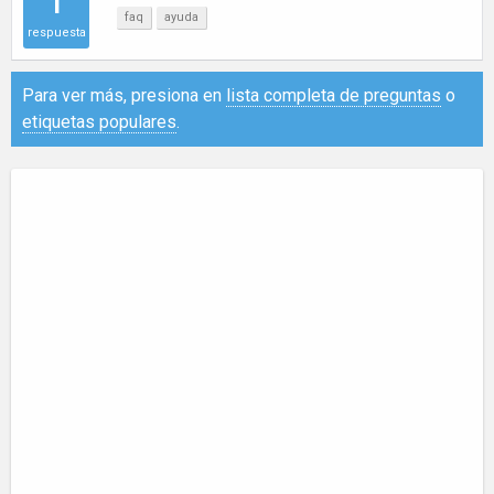
1
faq
ayuda
respuesta
Para ver más, presiona en
lista completa de preguntas
o
etiquetas populares
.