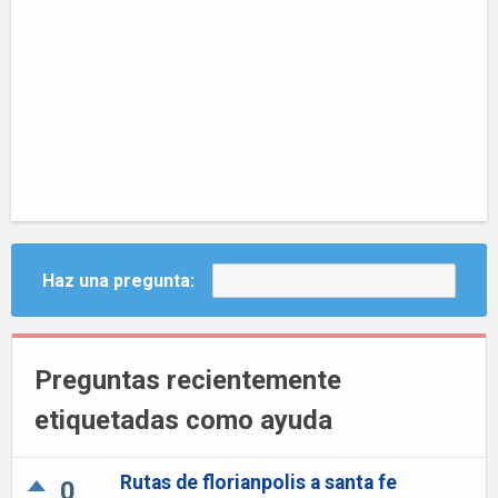
Haz una pregunta:
Preguntas recientemente
etiquetadas como ayuda
Rutas de florianpolis a santa fe
0