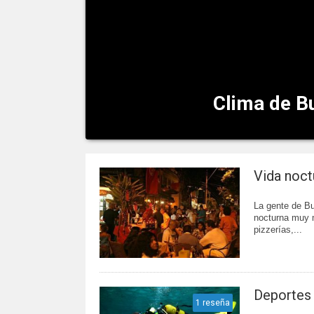
Clima de B
El tiempo en Buzios Temperatura
Vida noct
La gente de Bu
nocturna muy m
pizzerías,...
Deportes
1 reseña