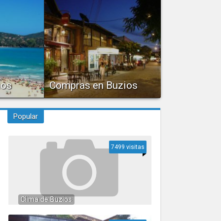
oteles en
la Armação de los Buzios, este...
ios
Compras en Buzios
ante casi
En la Rua das Pedras se pueden
visitar boutiques y tiendas de...
Popular
7499 visitas
Clima de Buzios