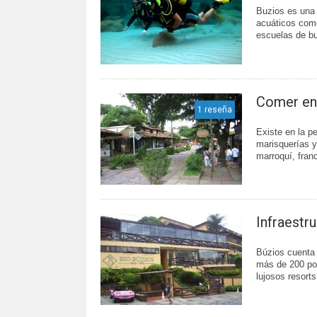
Buzios es una 
acuáticos como
escuelas de bu
Comer en
1 reseña
Existe en la p
marisquerías y
marroquí, franc
Infraestr
Búzios cuenta 
más de 200 pos
lujosos resort