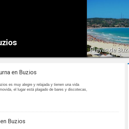
los más interesantes h
Buzios, Brasil...
uzios
Playas de Buz
s promedio en Buzios
Buzios goza del sol dur
todo el año y es por...
urna en Buzios
zios es muy alegre y relajada y tienen una vida
ovida, el lugar está plagado de bares y discotecas,
 en Buzios