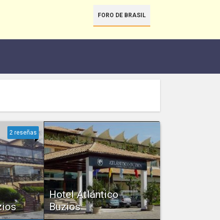
FORO DE BRASIL
2 reseñas
Hotel Atlántico
zios
Buzios
contrar
Emplazado frente a la Bahía de