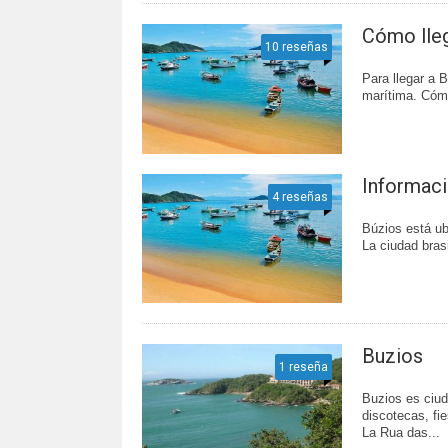
Cómo lleg
10 reseñas
Para llegar a 
marítima. Cómo
Informaci
4 reseñas
Búzios está ub
La ciudad brasi
Buzios
1 reseña
Buzios es ciud
discotecas, fi
La Rua das...