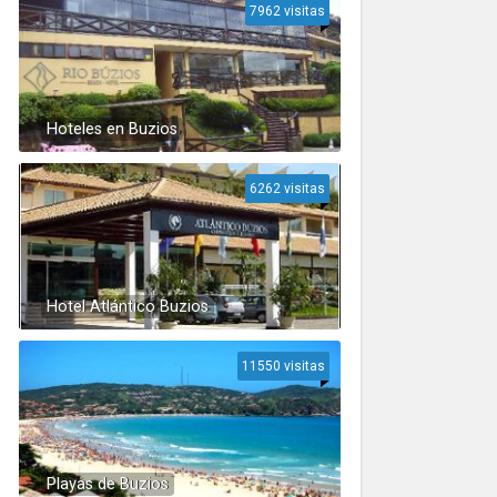
7962 visitas
Hoteles en Buzios
6262 visitas
Hotel Atlántico Buzios
11550 visitas
Playas de Buzios