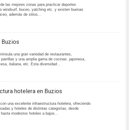
de las mejores zonas para practicar deportes
 windsurf, buceo, yatching etc. y existen buenas
ceo, además de sitios...
 Buzios
enínsula una gran variedad de restaurantes,
 parrillas y una amplia gama de cocinas: japonesa,
esa, italiana, etc. Esta diversidad...
uctura hotelera en Buzios
con una excelente infraestructura hotelera, ofreciendo
adas y hoteles de distintas categorías, desde
s hasta modestos hoteles a bajos...