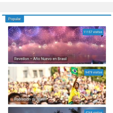
Popular
11157 visitas
Reveillon – Año Nuevo en Brasil
9479 visitas
Población de Brasil
4768 visitas