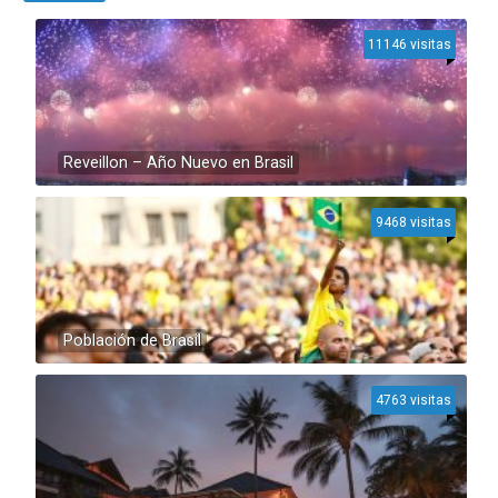
11146 visitas
Reveillon – Año Nuevo en Brasil
9468 visitas
Población de Brasil
4763 visitas