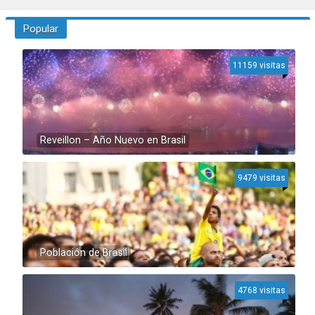
Popular
11159 visitas
Reveillon – Año Nuevo en Brasil
9479 visitas
Población de Brasil
4768 visitas