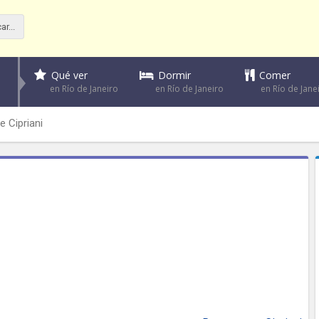
Dormir
Comer
Qué ver
en Río de Janeiro
en Río de Jane
en Río de Janeiro
e Cipriani