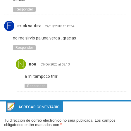
Responder
erick valdez
24/10/2018 at 12:54
no me sirvio pa una verga , gracias
Responder
noa
03/06/2020 at 02:13
a mi tampoco tmr
Responder
AGREGAR COMENTARIO
Tu dirección de correo electrónico no será publicada.
Los campos
obligatorios están marcados con
*