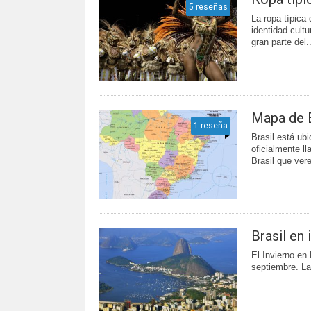
5 reseñas
La ropa típica 
identidad cult
gran parte del..
Mapa de B
1 reseña
Brasil está ub
oficialmente l
Brasil que ver
Brasil en 
El Invierno en 
septiembre. La