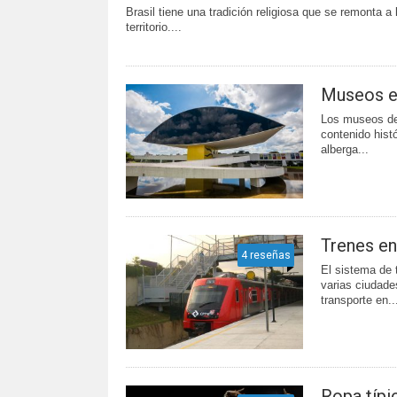
Brasil tiene una tradición religiosa que se remonta a
territorio....
Museos en
Los museos de 
contenido histó
alberga...
Trenes en
4 reseñas
El sistema de 
varias ciudades
transporte en..
Ropa típi