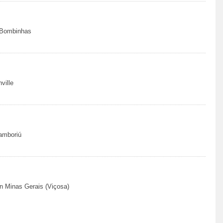
 Bombinhas
ville
amboriú
n Minas Gerais (Viçosa)