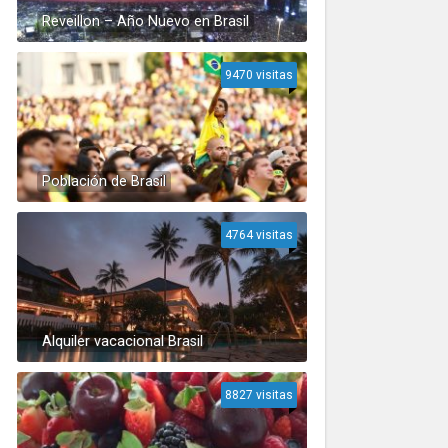
Reveillon – Año Nuevo en Brasil
9470 visitas
Población de Brasil
4764 visitas
Alquiler vacacional Brasil
8827 visitas