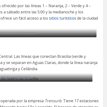
 ofrecido por las líneas 1 – Naranja, 2 – Verde y 4 –
nes a sábado entre las 5:00 y la medianoche y los
ofrece un fácil acceso a los
sitios turísticos
de la ciudad
l metro de río de Janeiro
 Central. Las líneas que conectan Brasilia (verde y
a y se separan en Aguas Claras, donde la línea naranja
aguatinga y Ceilândia.
 del Metro de Brasilia
 operada por la empresa
Trensurb
. Tiene 17 estaciones
 Mercado hasta São Leopoldo. El horario de atención es