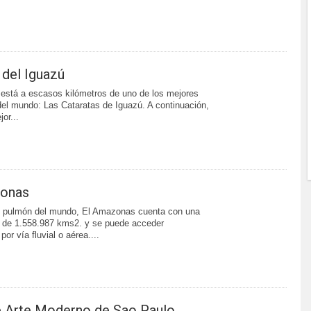
 del Iguazú
está a escasos kilómetros de uno de los mejores
el mundo: Las Cataratas de Iguazú. A continuación,
or...
onas
l pulmón del mundo, El Amazonas cuenta con una
al de 1.558.987 kms2. y se puede acceder
or vía fluvial o aérea....
 Arte Moderno de Sao Paulo