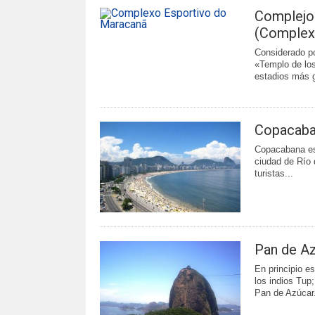
Complejo
(Complex
Considerado po
«Templo de los
estadios más g
Copacab
Copacabana es 
ciudad de Río 
turistas...
Pan de Az
En principio e
los indios Tup
Pan de Azúcar.