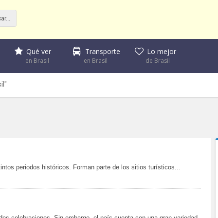
Qué ver
Transporte
Lo mejor
en Brasil
en Brasil
de Brasil
il"
ntos periodos históricos. Forman parte de los sitios turísticos...
ndes celebraciones. Sin embargo, el país cuenta con una gran variedad