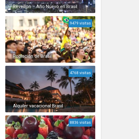
Reveillon – Año Nuevo en Brasil
9479 visitas
Población de Brasil
4768 visitas
Alquiler vacacional Brasil
8836 visitas