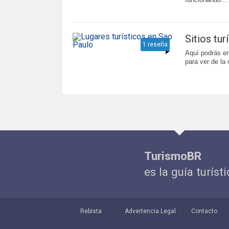
Sitios tu
1 reseña
Aquí podrás en
para ver de la
TurismoBR
es la guía turísti
Rebista
Advertencia Legal
Contacto