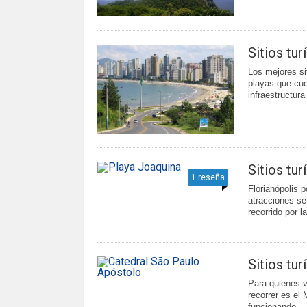
Sitios tu
Los mejores si
playas que cue
infraestructura
Sitios tur
1 reseña
Florianópolis 
atracciones se
recorrido por la
Sitios tu
Para quienes v
recorrer es el
funcionando...