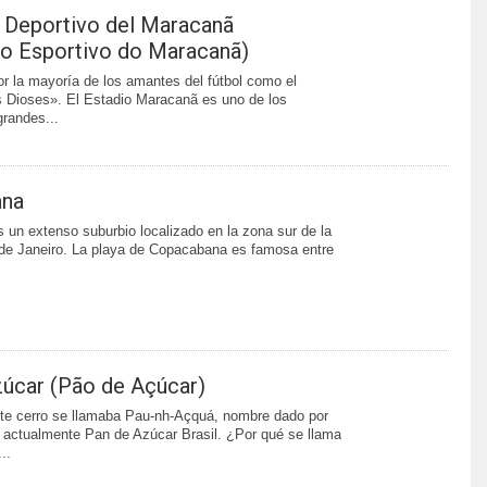
 Deportivo del Maracanã
o Esportivo do Maracanã)
r la mayoría de los amantes del fútbol como el
 Dioses». El Estadio Maracanã es uno de los
randes...
ana
un extenso suburbio localizado en la zona sur de la
de Janeiro. La playa de Copacabana es famosa entre
úcar (Pão de Açúcar)
ste cerro se llamaba Pau-nh-Açquá, nombre dado por
; actualmente Pan de Azúcar Brasil. ¿Por qué se llama
..