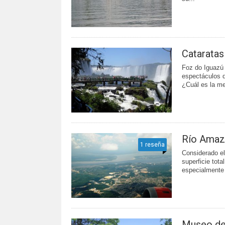
Cataratas
Foz do Iguazú 
espectáculos d
¿Cuál es la mej
Río Amaz
1 reseña
Considerado e
superficie tot
especialmente p
Museo de