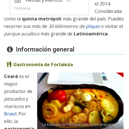
Fiestas y eventos
en
el 2014.
Fortaleza
Considerada
como la
quinta metrópoli
más grande del país. Puedes
recorrer sus más de
30 kilómetros de
playas
o visitar el
parque acuático
más grande de
Latinoamérica
.
Información general
Gastronomía de Fortaleza
Ceará
es el
mayor
productor de
pescados
y
mariscos
en
Brasil
. Por
ello, la
La tradicional Peixada Cearense preparada
gastronomía