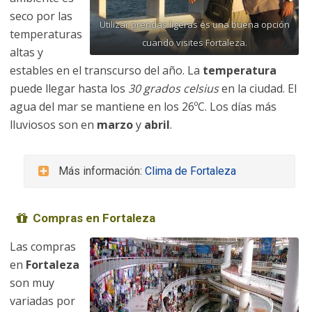
seco por las
Utilizar prendas ligeras es una buena opción
temperaturas
cuando visites Fortaleza.
altas y
estables en el transcurso del año. La
temperatura
puede llegar hasta los
30 grados celsius
en la ciudad. El
agua del mar se mantiene en los 26ºC. Los días más
lluviosos son en
marzo
y
abril
.
Más información:
Clima de Fortaleza
Compras en Fortaleza
Las compras
en
Fortaleza
son muy
variadas por