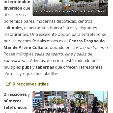
interminable
Las mejores noches fortalecenses se disfrutan
diversión
que
en el Centro Dragao do Mar de Arte e Cultura.
ofrecen sus
bohemios bares, modernas discotecas, centros
culturales, espectáculos humorísticos y elegantes
restaurantes. Una excelente opción para entretenerse
por las noches fortalecenses es el
Centro Dragao do
Mar de Arte e Cultura
, ubicado en la
Praia de Iracema
.
Posee múltiples
salas de teatro
,
cine
y
salas de
exposiciones
. Además, el recinto está rodeado por
múltiples
pubs
y
tabernas
que ofrecen refrescantes
cócteles y riquísimos platillos.
Direcciones útiles
Direcciones
y
números
telefónicos