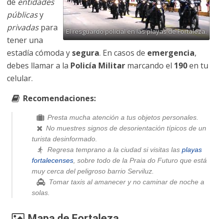
de
entidades
públicas
y
privadas
para
El resguardo policial en las playas de Fortaleza.
tener una
estadía cómoda y
segura
. En casos de
emergencia
,
debes llamar a la
Policía Militar
marcando el
190
en tu
celular.
Recomendaciones:
Presta mucha atención a tus objetos personales.
No muestres signos de desorientación típicos de un
turista desinformado.
Regresa temprano a la ciudad si visitas las
playas
fortalecenses
, sobre todo de la Praia do Futuro que está
muy cerca del peligroso barrio Serviluz.
Tomar taxis al amanecer y no caminar de noche a
solas.
Mapa de Fortaleza