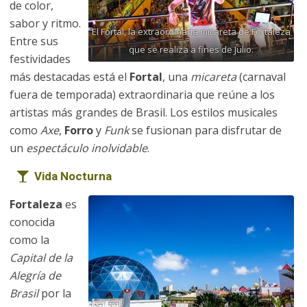
de color,
sabor y ritmo.
El Fortal, la extraordinaria micareta de Fortaleza
Entre sus
que se realiza a fines de Julio.
festividades
más destacadas está el
Fortal
, una
micareta
(carnaval
fuera de temporada) extraordinaria que reúne a los
artistas más grandes de Brasil. Los estilos musicales
como
Axe
,
Forro
y
Funk
se fusionan para disfrutar de
un
espectáculo inolvidable
.
Vida Nocturna
Fortaleza
es
conocida
como la
Capital de la
Alegría de
Brasil
por la