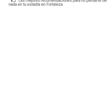
Las mejores recomendaciones para no perderte de
nada en tu estadía en Fortaleza.